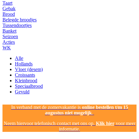
Taart
Gebak
Brood
Belegde broodjes
Tussendoortjes
Banket
Seizoen
Acties
WK
Alle
Hollands
Vloer (desem)
Croissants
Kleinbrood
Speciaalbrood
Gevuld
In verband met de zomervakantie is
online bestellen t/m 15
augustus niet mogelijk
.
Neem hiervoor telefonisch contact met ons op.
Klik hier
voor meer
informatie.