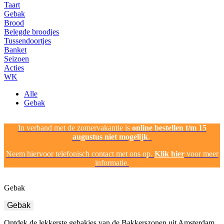
Taart
Gebak
Brood
Belegde broodjes
Tussendoortjes
Banket
Seizoen
Acties
WK
Alle
Gebak
In verband met de zomervakantie is
online bestellen t/m 15
augustus niet mogelijk
.
Neem hiervoor telefonisch contact met ons op.
Klik hier
voor meer
informatie.
Gebak
Gebak
Ontdek de lekkerste gebakjes van de Bakkerszonen uit Amsterdam.