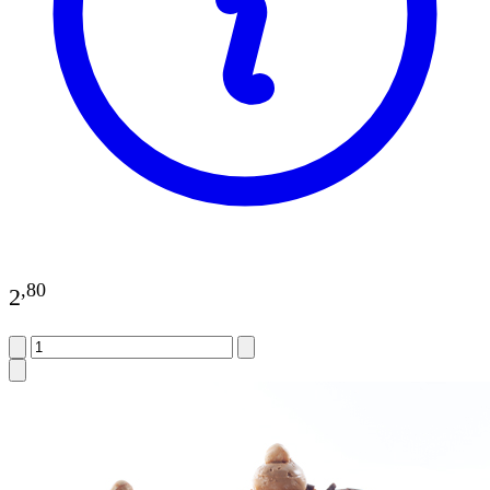
,
80
2