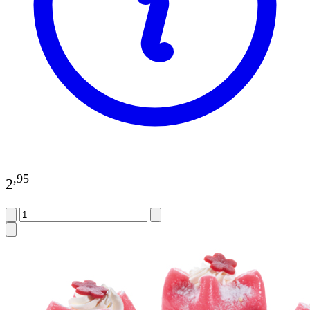
,
95
2