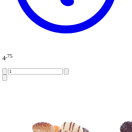
,
75
4