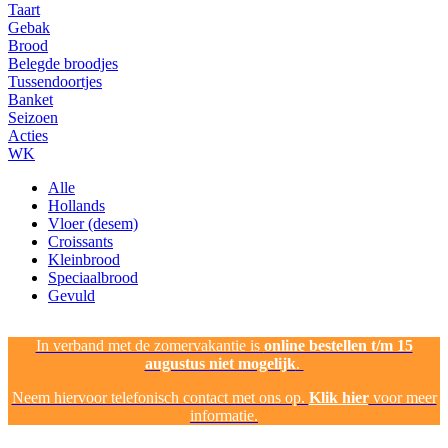
Taart
Gebak
Brood
Belegde broodjes
Tussendoortjes
Banket
Seizoen
Acties
WK
Alle
Hollands
Vloer (desem)
Croissants
Kleinbrood
Speciaalbrood
Gevuld
In verband met de zomervakantie is
online bestellen t/m 15
augustus niet mogelijk
.
Neem hiervoor telefonisch contact met ons op.
Klik hier
voor meer
informatie.