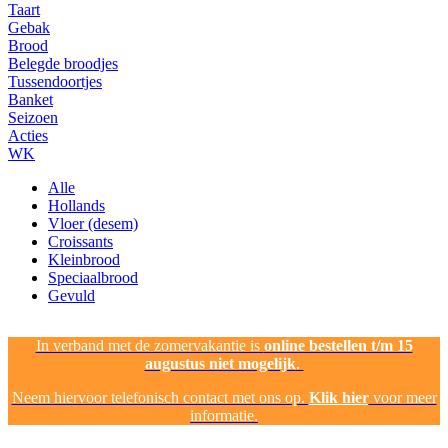
Taart
Gebak
Brood
Belegde broodjes
Tussendoortjes
Banket
Seizoen
Acties
WK
Alle
Hollands
Vloer (desem)
Croissants
Kleinbrood
Speciaalbrood
Gevuld
In verband met de zomervakantie is
online bestellen t/m 15
augustus niet mogelijk
.
Neem hiervoor telefonisch contact met ons op.
Klik hier
voor meer
informatie.