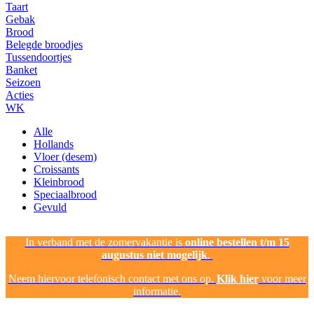
Taart
Gebak
Brood
Belegde broodjes
Tussendoortjes
Banket
Seizoen
Acties
WK
Alle
Hollands
Vloer (desem)
Croissants
Kleinbrood
Speciaalbrood
Gevuld
In verband met de zomervakantie is
online bestellen t/m 15
augustus niet mogelijk
.
Neem hiervoor telefonisch contact met ons op.
Klik hier
voor meer
informatie.