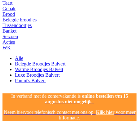
Taart
Gebak
Brood
Belegde broodjes
Tussendoortjes
Banket
Seizoen
Acties
WK
Alle
Belegde Broodjes Balvert
Warme Broodjes Balvert
Luxe Broodjes Balvert
Panini's Balvert
In verband met de zomervakantie is
online bestellen t/m 15
augustus niet mogelijk
.
Neem hiervoor telefonisch contact met ons op.
Klik hier
voor meer
informatie.